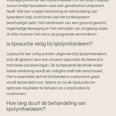
Volledige preventie van lipolymfoedeem is niet altijd mogelijk,
vooral omdat lipoedeem vaak een genetische component
heeft. Wel kan vroege herkenning en behandeling van
lipoedeem help voorkomen dat het lymfesysteem
beschadigd raakt. Het handhaven van een gezond gewicht,
regelmatige beweging en het vermijden van langdurig staan
of zitten kunnen het risico op progressie verminderen.
Is liposuctie veilig bij lipolymfoedeem?
Liposuctie kan veilig worden uitgevoerd bij lipolymfoedeem,
mits dit gebeurt door een ervaren specialist die bekend is
met beide aandoeningen. De
tumescente techniek onder
lokale verdoving
wordt als veiligste methode beschouwd.
Het is essentieel dat het lymfoedeem-component goed
wordt behandeld voor, tijdens en na de liposuctie om
optimale resultaten te behalen en complicaties te
voorkomen.
Hoe lang duurt de behandeling van
lipolymfoedeem?