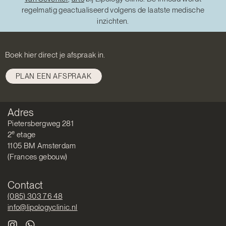
regelmatig geactualiseerd volgens de laatste medische
inzichten.
Boek hier direct je afspraak in.
PLAN EEN AFSPRAAK
Adres
Pietersbergweg 281
e
2
etage
1105 BM Amsterdam
(Frances gebouw)
Contact
(085) 303 76 48
info@lipologyclinic.nl