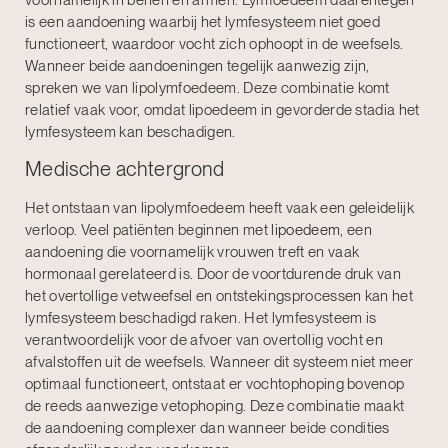
voornamelijk in benen en armen. Lymfoedeem daarentegen
is een aandoening waarbij het lymfesysteem niet goed
functioneert, waardoor vocht zich ophoopt in de weefsels.
Wanneer beide aandoeningen tegelijk aanwezig zijn,
spreken we van lipolymfoedeem. Deze combinatie komt
relatief vaak voor, omdat lipoedeem in gevorderde stadia het
lymfesysteem kan beschadigen.
Medische achtergrond
Het ontstaan van lipolymfoedeem heeft vaak een geleidelijk
verloop. Veel patiënten beginnen met
lipoedeem
, een
aandoening die voornamelijk vrouwen treft en vaak
hormonaal gerelateerd is. Door de voortdurende druk van
het overtollige vetweefsel en ontstekingsprocessen kan het
lymfesysteem beschadigd raken. Het lymfesysteem is
verantwoordelijk voor de afvoer van overtollig vocht en
afvalstoffen uit de weefsels. Wanneer dit systeem niet meer
optimaal functioneert, ontstaat er vochtophoping bovenop
de reeds aanwezige vetophoping. Deze combinatie maakt
de aandoening complexer dan wanneer beide condities