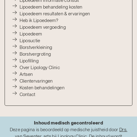
Lipoedeem informatie consult
Lipoedeem behandeling kosten
Lipoedeem resultaten & ervaringen
Heb ik Lipoedeem?
Lipoedeem vergoeding
Lipoedeem
Liposuctie
Borstverkleining
Borstvergroting
Lipofilling
Over Lipology Clinic
Artsen
Clientervaringen
Kosten behandelingen
Contact
Inhoud medisch gecontroleerd
Deze pagina is beoordeeld op medische juistheid door
Drs.
van Seventer
,
arts
bij Lipology Clinic. De inhoud wordt