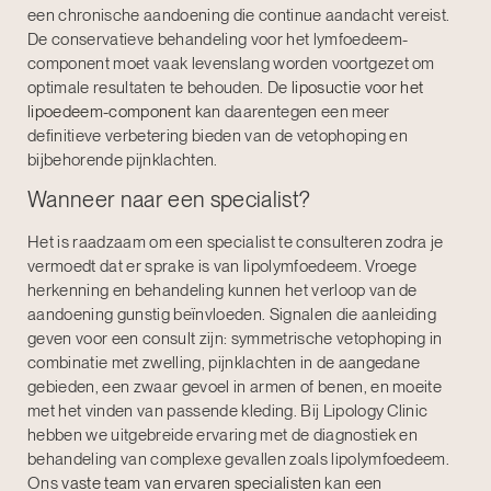
een chronische aandoening die continue aandacht vereist.
De conservatieve behandeling voor het lymfoedeem-
component moet vaak levenslang worden voortgezet om
optimale resultaten te behouden. De
liposuctie voor het
lipoedeem-component
kan daarentegen een meer
definitieve verbetering bieden van de vetophoping en
bijbehorende pijnklachten.
Wanneer naar een specialist?
Het is raadzaam om een specialist te consulteren zodra je
vermoedt dat er sprake is van lipolymfoedeem. Vroege
herkenning en behandeling kunnen het verloop van de
aandoening gunstig beïnvloeden. Signalen die aanleiding
geven voor een consult zijn: symmetrische vetophoping in
combinatie met zwelling, pijnklachten in de aangedane
gebieden, een zwaar gevoel in armen of benen, en moeite
met het vinden van passende kleding. Bij Lipology Clinic
hebben we uitgebreide ervaring met de diagnostiek en
behandeling van complexe gevallen zoals lipolymfoedeem.
Ons
vaste team van ervaren specialisten
kan een