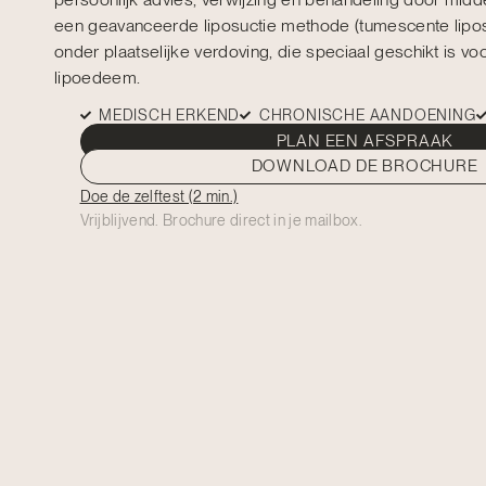
een geavanceerde liposuctie methode (tumescente lipos
onder plaatselijke verdoving, die speciaal geschikt is vo
lipoedeem.
MEDISCH ERKEND
CHRONISCHE AANDOENING
PLAN EEN AFSPRAAK
DOWNLOAD DE BROCHURE
Doe de zelftest (2 min.)
Vrijblijvend. Brochure direct in je mailbox.