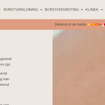
BORSTVERKLEINING
BORSTVERGROTING
KLINIEK
Bekend uit de media:
t gevoel
m zijn.
jkend
ng kan
bekend
,
el van