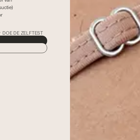
uctie)
or
DOE DE ZELFTEST