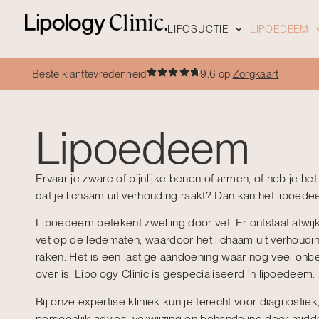
LIPOSUCTIE
LIPOEDEEM
Beste klanttevredenheid
9.6 op
Zorgkaart
Lipoedeem
Ervaar je zware of pijnlijke benen of armen, of heb je he
dat je lichaam uit verhouding raakt? Dan kan het lipoedee
Lipoedeem betekent zwelling door vet. Er ontstaat afwi
vet op de ledematen, waardoor het lichaam uit verhoudi
raken. Het is een lastige aandoening waar nog veel on
over is. Lipology Clinic is gespecialiseerd in lipoedeem.
Bij onze expertise kliniek kun je terecht voor diagnostiek
persoonlijk advies, verwijzing en behandeling door midd