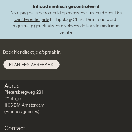
Inhoud medisch gecontroleerd
Deze pagina is beoordeeld op medische juistheid door
Drs.
van Seventer
,
arts
bij Lipology Clinic. De inhoud wordt
regelmatig geactualiseerd volgens de laatste medische
inzichten.
Boek hier direct je afspraak in.
PLAN EEN AFSPRAAK
Adres
Pietersbergweg 281
e
2
etage
1105 BM Amsterdam
(Frances gebouw)
Contact