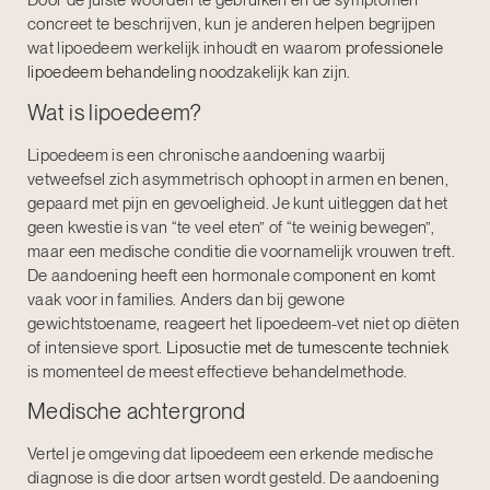
Door de juiste woorden te gebruiken en de symptomen
concreet te beschrijven, kun je anderen helpen begrijpen
wat lipoedeem werkelijk inhoudt en waarom
professionele
lipoedeem behandeling
noodzakelijk kan zijn.
Wat is lipoedeem?
Lipoedeem is een chronische aandoening waarbij
vetweefsel zich asymmetrisch ophoopt in armen en benen,
gepaard met pijn en gevoeligheid. Je kunt uitleggen dat het
geen kwestie is van “te veel eten” of “te weinig bewegen”,
maar een medische conditie die voornamelijk vrouwen treft.
De aandoening heeft een hormonale component en komt
vaak voor in families. Anders dan bij gewone
gewichtstoename, reageert het lipoedeem-vet niet op diëten
of intensieve sport.
Liposuctie met de tumescente techniek
is momenteel de meest effectieve behandelmethode.
Medische achtergrond
Vertel je omgeving dat lipoedeem een erkende medische
diagnose is die door artsen wordt gesteld. De aandoening