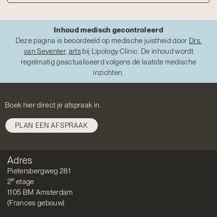
Inhoud medisch gecontroleerd
Deze pagina is beoordeeld op medische juistheid door
Drs.
van Seventer
,
arts
bij Lipology Clinic. De inhoud wordt
regelmatig geactualiseerd volgens de laatste medische
inzichten.
Boek hier direct je afspraak in.
PLAN EEN AFSPRAAK
Adres
Pietersbergweg 281
e
2
etage
1105 BM Amsterdam
(Frances gebouw)