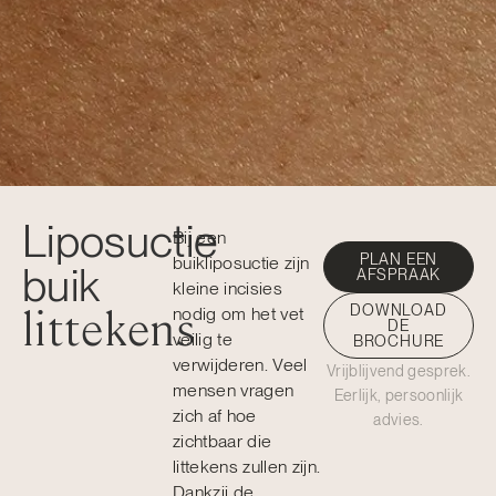
Liposuctie
Bij een
PLAN EEN
buikliposuctie zijn
buik
AFSPRAAK
kleine incisies
littekens
DOWNLOAD
nodig om het vet
DE
veilig te
BROCHURE
verwijderen. Veel
Vrijblijvend gesprek.
mensen vragen
Eerlijk, persoonlijk
zich af hoe
advies.
zichtbaar die
littekens zullen zijn.
Dankzij de