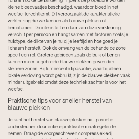
lichaam op de behandeling. Tijdens de procedure worden
kleine bloedvaatjes beschadigd, waardoor bloed in het
weefsel terechtkomt. Dit veroorzaakt de karakteristieke
verkleuring die we kennen als blauwe plekken of
hematomen. De intensiteit en duur van deze verkleuring
verschilt per persoon en hangt samen met factoren zoals je
huidtype, de dikte van je huid, je leeftijd en hoe goed je
lichaam herstelt. Ook de omvang van de behandelde zone
speelt een rol. Grotere gebieden zoals de
buik
of
benen
kunnen meer uitgebreide blauwe plekken geven dan
kleinere zones. Bij tumescente liposuctie, waarbij alleen
lokale verdoving wordt gebruikt, zijn de blauwe plekken vaak
minder uitgebreid omdat deze techniek zachter is voor het
weefsel.
Praktische tips voor sneller herstel van
blauwe plekken
Je kunt het herstel van blauwe plekken na
liposuctie
ondersteunen door enkele praktische maatregelen te
nemen. Draag de voorgeschreven compressiekledij