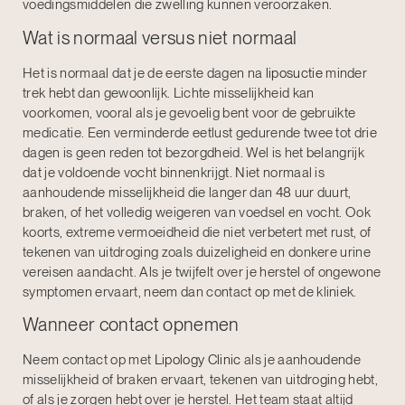
voedingsmiddelen die zwelling kunnen veroorzaken.
Wat is normaal versus niet normaal
Het is normaal dat je de eerste dagen na
liposuctie
minder
trek hebt dan gewoonlijk. Lichte misselijkheid kan
voorkomen, vooral als je gevoelig bent voor de gebruikte
medicatie. Een verminderde eetlust gedurende twee tot drie
dagen is geen reden tot bezorgdheid. Wel is het belangrijk
dat je voldoende vocht binnenkrijgt. Niet normaal is
aanhoudende misselijkheid die langer dan 48 uur duurt,
braken, of het volledig weigeren van voedsel en vocht. Ook
koorts, extreme vermoeidheid die niet verbetert met rust, of
tekenen van uitdroging zoals duizeligheid en donkere urine
vereisen aandacht. Als je twijfelt over je herstel of ongewone
symptomen ervaart, neem dan contact op met de kliniek.
Wanneer contact opnemen
Neem contact op met
Lipology Clinic
als je aanhoudende
misselijkheid of braken ervaart, tekenen van uitdroging hebt,
of als je zorgen hebt over je herstel. Het team staat altijd