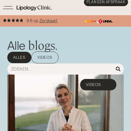
PLAN EEN AFSPRAAK
9.6 op
Zorgkaart
blogs
Alle
.
ALLES
VIDEOS
VIDEOS