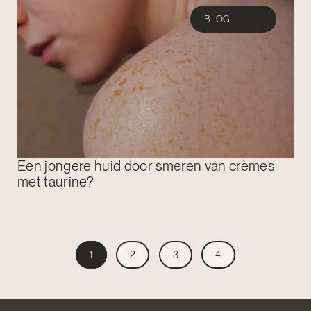
BLOG
Een jongere huid door smeren van crèmes
met taurine?
1
2
3
4