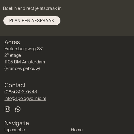
Boek hier direct je afspraak in.
PLAN EEN AFSPRAAK
Adres
Pietersbergweg 281
e
2
etage
1105 BM Amsterdam
(Frances gebouw)
Contact
(085) 303 76 48
info@lipologyclinic.nl
Navigatie
Liposuctie
Home