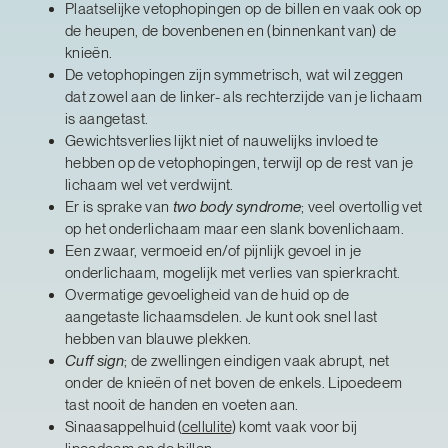
Plaatselijke vetophopingen op de billen en vaak ook op
de heupen, de bovenbenen en (binnenkant van) de
knieën.
De vetophopingen zijn symmetrisch, wat wil zeggen
dat zowel aan de linker- als rechterzijde van je lichaam
is aangetast.
Gewichtsverlies lijkt niet of nauwelijks invloed te
hebben op de vetophopingen, terwijl op de rest van je
lichaam wel vet verdwijnt.
Er is sprake van
two body syndrome
; veel overtollig vet
op het onderlichaam maar een slank bovenlichaam.
Een zwaar, vermoeid en/of pijnlijk gevoel in je
onderlichaam, mogelijk met verlies van spierkracht.
Overmatige gevoeligheid van de huid op de
aangetaste lichaamsdelen. Je kunt ook snel last
hebben van blauwe plekken.
Cuff sign
; de zwellingen eindigen vaak abrupt, net
onder de knieën of net boven de enkels. Lipoedeem
tast nooit de handen en voeten aan.
Sinaasappelhuid (
cellulite
) komt vaak voor bij