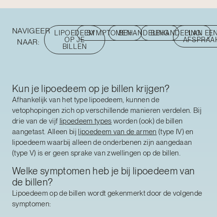
NAVIGEER
LIPOEDEEM
SYMPTOMEN
BEHANDELING
BEHANDELING
PLAN EE
OP JE
AFSPRAA
NAAR:
BILLEN
Kun je lipoedeem op je billen krijgen?
Afhankelijk van het type lipoedeem, kunnen de
vetophopingen zich op verschillende manieren verdelen. Bij
drie van de vijf
lipoedeem types
worden (ook) de billen
aangetast. Alleen bij
lipoedeem van de armen
(type IV) en
lipoedeem waarbij alleen de onderbenen zijn aangedaan
(type V) is er geen sprake van zwellingen op de billen.
Welke symptomen heb je bij lipoedeem van
de billen?
Lipoedeem op de billen wordt gekenmerkt door de volgende
symptomen: