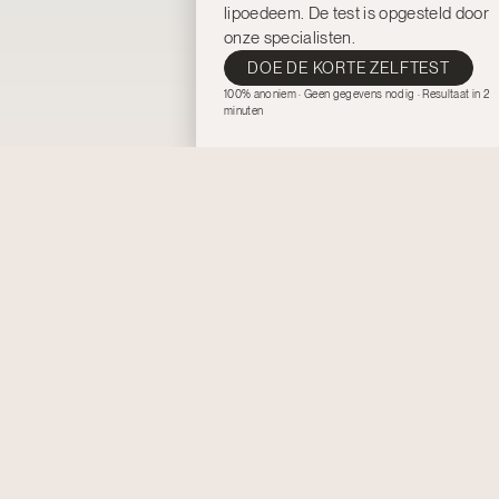
lipoedeem.
De test is opgesteld door
onze specialisten.
DOE DE KORTE ZELFTEST
100% anoniem · Geen gegevens nodig · Resultaat in 2
minuten