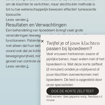
om de klachten te verlichten, maar slechts één methode is
tot nu toe wetenschappelijk bewezen effectief: tumescente
liposuctie.
Lees verder
Resultaten en Verwachtingen
Een behandeling van lipoedeem brengt vaak grote
veranderingen teweeg, zowel in uiterlijk als in dagelijks
functioneren. Patiënten ervaren na tumescente liposuctie
jouw klachten
Twijfel je of
niet alleen dat hun benen of armen slanker worden, maar
passen bij lipoedeem?
vooral ook dat ze lichter aanvoelen. Dit geeft meer
Veel vrouwen herkennen zware of
bewegingsvrijheid, minder pijn en vaak een hernieuwd
pijnlijke benen, maar weten niet of het
gevoel van controle over het eigen lichaam.
lipoedeem is. Met deze korte zelftest
Lees verder
(2 minuten) ontdek je vrijblijvend of
jouw klachten overeenkomen met
lipoedeem.
De test is opgesteld door
onze specialisten.
DOE DE KORTE ZELFTEST
100% anoniem · Geen gegevens nodig · Resultaat in 2
minuten