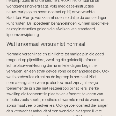
herstelproces te ondersteunen. Rook niet, omdat dit de
wondgenezing vertraagt. Volg medicatie-instructies
nauwkeurig op en neem contact op bij onverwachte
klachten. Plan je werkzaamheden zo dat je de eerste dagen
kunt rusten. Bij
lipoedeem behandelingen
kunnen specifieke
nazorginstructies gelden die afwijken van standaard
lipoomverwijdering.
Wat is normaal versus niet normaal
Normale verschijnselen zijn lichte tot matige pijn die goed
reageert op pijnstillers, zwelling die geleidelijk afneemt,
lichte blauwverkleuring die na enkele dagen begint te
vervagen, en een strak gevoel rond de behandelde plek. Ook
wat bloedverlies direct na de ingreep is normaal. Niet
normale signalen waar je alert op moet zijn zijn hevige,
toenemende pijn die niet reageert op pijnstillers, sterke
zwelling die toeneemt in plaats van afneemt, tekenen van
infectie zoals koorts, roodheid of warmte rond de wond, en
abnormaal veel bloedverlies. Ook gevoelloosheid die langer
dan verwacht aanhoudt of een wond die niet goed lijkt te