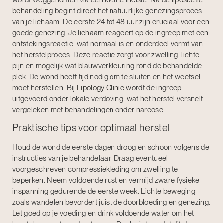
wordt weggenomen via een kleine incisie. Na de
liposuctie
behandeling
begint direct het natuurlijke genezingsproces
van je lichaam. De eerste 24 tot 48 uur zijn cruciaal voor een
goede genezing. Je lichaam reageert op de ingreep met een
ontstekingsreactie, wat normaal is en onderdeel vormt van
het herstelproces. Deze reactie zorgt voor zwelling, lichte
pijn en mogelijk wat blauwverkleuring rond de behandelde
plek. De wond heeft tijd nodig om te sluiten en het weefsel
moet herstellen. Bij
Lipology Clinic
wordt de ingreep
uitgevoerd onder lokale verdoving, wat het herstel versnelt
vergeleken met behandelingen onder narcose.
Praktische tips voor optimaal herstel
Houd de wond de eerste dagen droog en schoon volgens de
instructies van je behandelaar. Draag eventueel
voorgeschreven compressiekleding om zwelling te
beperken. Neem voldoende rust en vermijd zware fysieke
inspanning gedurende de eerste week. Lichte beweging
zoals wandelen bevordert juist de doorbloeding en genezing.
Let goed op je voeding en drink voldoende water om het