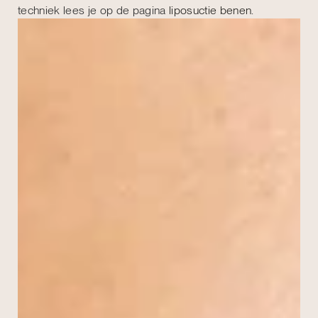
techniek lees je op de pagina
liposuctie benen
.