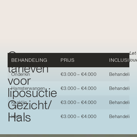
Onze
Let
BEHANDELING
PRIJS
INCLUSIEF
jou
tarieven
Onderkin
€3.000 – €4.000
Behandeling, 
voor
liposuctie
Hamsterwangen
€3.000 – €4.000
Behandeling, 
Gezicht/
Kaaklijn
€3.000 – €4.000
Behandeling, 
Hals
Hals
€3.000 – €4.000
Behandeling, 