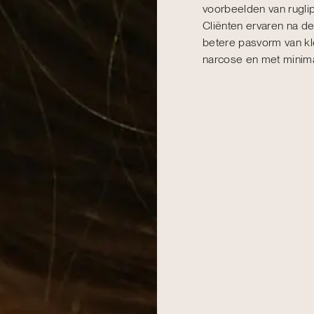
voorbeelden van rugli
Cliënten ervaren na de
betere pasvorm van kle
narcose en met minimal