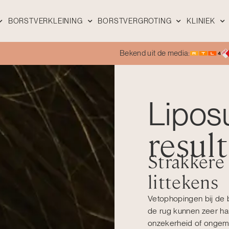
BORSTVERKLEINING
BORSTVERGROTING
KLINIEK
Bekend uit de media:
Lipos
resul
Strakkere
littekens
Vetophopingen bij de 
de rug kunnen zeer ha
onzekerheid of ongema