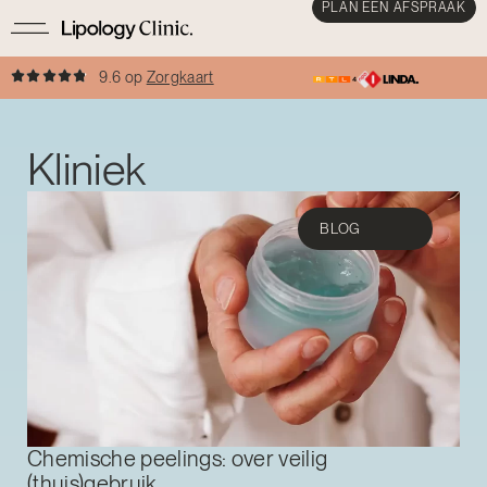
PLAN EEN AFSPRAAK
9.6 op
Zorgkaart
Kliniek
BLOG
Chemische peelings: over veilig
(thuis)gebruik