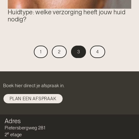
Huidtype: welke verzorging heeft jouw huid
nodig?
1
2
3
4
Boek hier direct je afspraak in.
PLAN EEN AFSPRAAK
Adres
Pietersbergweg 281
e
2
etage