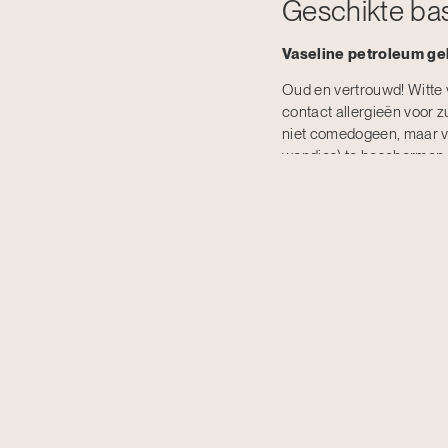
Geschikte bas
Vaseline petroleum gel
Oud en vertrouwd! Witte 
contact allergieën voor z
niet comedogeen, maar va
wondjes) te beschermen. 
Aquaphor
Dit product lijkt een beet
huid blijft hierdoor extr
sommige mensen allergis
Basic voor de
Hydreane licht en rijk
Bevatten occlusieve maar 
drogere huid. Bevatten h