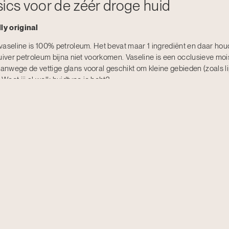
ics voor de zéér droge huid
ly original
vaseline is 100% petroleum. Het bevat maar 1 ingrediënt en daar houd
uiver petroleum bijna niet voorkomen. Vaseline is een occlusieve moist
nwege de vettige glans vooral geschikt om kleine gebieden (zoals l
Weet jij
al welk huidtype je hebt?
je op vaseline maar bevat o.a. ook ook lanoline (wolvet) en glycerine, 
a lang beschermd tegen uitdroging. Het is ook iets minder glanzend dan
ch voor wolvet.
 normale tot droge huid
 van La Roche Posay
vooral ook bevochtigende ingrediënten. Licht voor de iets vettere huid
elaas wel parfum.