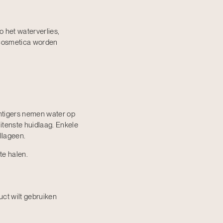
 ​​het waterverlies,
n cosmetica worden
chtigers nemen water op
itenste huidlaag. Enkele
llageen.
te halen.
uct wilt gebruiken