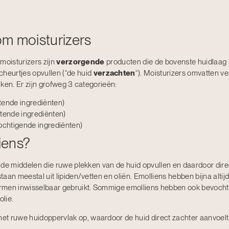
m moisturizers
 moisturizers zijn
verzorgende
producten die de bovenste huidlaag 
scheurtjes opvullen (“de huid
verzachten
“). Moisturizers omvatten v
ken. Er zijn grofweg 3 categorieën:
tende ingrediënten)
itende ingrediënten)
chtigende ingrediënten)
iens?
nde middelen die ruwe plekken van de huid opvullen en daardoor dire
aan meestal uit lipiden/vetten en oliën. Emolliens hebben bijna altijd
rmen inwisselbaar gebruikt. Sommige emolliens hebben ook bevoch
olie.
 het ruwe huidoppervlak op, waardoor de huid direct zachter aanvoelt