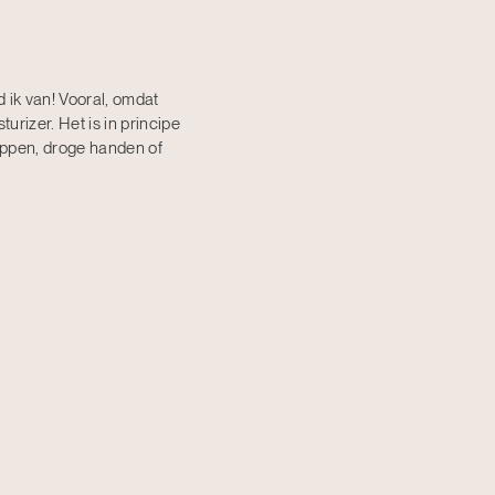
 ik van! Vooral, omdat
urizer. Het is in principe
ippen, droge handen of
wat een bevochtiger is. Je
 vaseline. Wel zijn
, rijk voor de iets