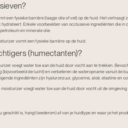
usieven?
t een fysieke barrière (laagje olie of vet) op de huid. Het vertraagt zo
k hydrateert. Enkele voorbeelden van occlusieve ingrediënten die i
d petroleum en minerale olie.
turizer vormt een fysieke barrière op de huid.
chtigers (humectanten)?
rizer voegt water toe aan de huid door vocht aan te trekken. Bevo
g (bijvoorbeeld de lucht) en verbeteren de wateropname vanuit de bu
ende ingrediënten zijn hyaluronzuur, glycerine, aloë, elastine en co
moisturizer voegt water toe aan de huid door vocht uit de omgeving 
u geschikt is, hangt (wederom) af van je huidtype en waar je het prod