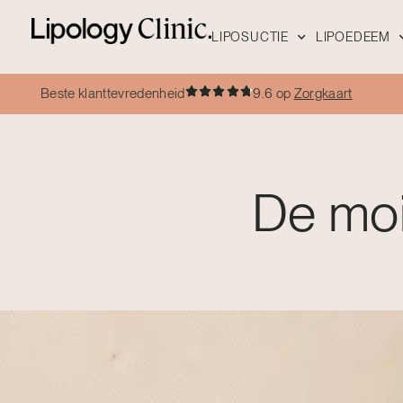
LIPOSUCTIE
LIPOEDEEM
Beste klanttevredenheid
9.6 op
Zorgkaart
De mois