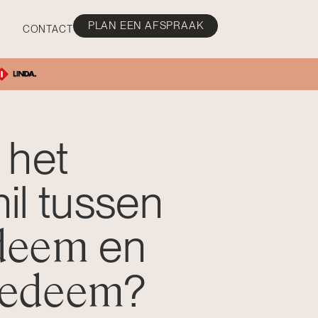
PLAN EEN AFSPRAAK
CONTACT
 het
il tussen
deem
en
oedeem
?