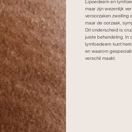
Lipoedeem en lymfoed
maar zijn wezenlijk ve
veroorzaken zwelling 
maar de oorzaak, symp
Dit onderscheid is cru
juiste behandeling. In 
lymfoedeem kunt herke
en waarom gespecialise
verschil maakt.