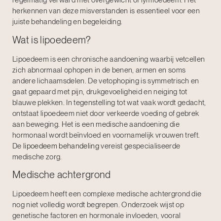
regelmatig verward met overgewicht of lymfoedeem. Het
herkennen van deze misverstanden is essentieel voor een
juiste behandeling en begeleiding.
Wat is lipoedeem?
Lipoedeem is een chronische aandoening waarbij vetcellen
zich abnormaal ophopen in de benen, armen en soms
andere lichaamsdelen. De vetophoping is symmetrisch en
gaat gepaard met pijn, drukgevoeligheid en neiging tot
blauwe plekken. In tegenstelling tot wat vaak wordt gedacht,
ontstaat lipoedeem niet door verkeerde voeding of gebrek
aan beweging. Het is een medische aandoening die
hormonaal wordt beïnvloed en voornamelijk vrouwen treft.
De
lipoedeem behandeling
vereist gespecialiseerde
medische zorg.
Medische achtergrond
Lipoedeem heeft een complexe medische achtergrond die
nog niet volledig wordt begrepen. Onderzoek wijst op
genetische factoren en hormonale invloeden, vooral