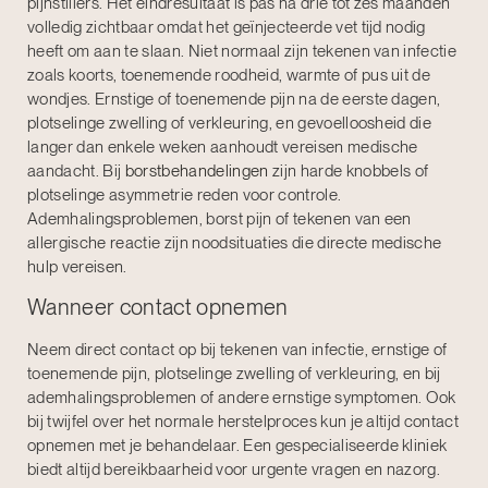
pijnstillers. Het eindresultaat is pas na drie tot zes maanden
volledig zichtbaar omdat het geïnjecteerde vet tijd nodig
heeft om aan te slaan. Niet normaal zijn tekenen van infectie
zoals koorts, toenemende roodheid, warmte of pus uit de
wondjes. Ernstige of toenemende pijn na de eerste dagen,
plotselinge zwelling of verkleuring, en gevoelloosheid die
langer dan enkele weken aanhoudt vereisen medische
aandacht. Bij
borstbehandelingen
zijn harde knobbels of
plotselinge asymmetrie reden voor controle.
Ademhalingsproblemen, borst pijn of tekenen van een
allergische reactie zijn noodsituaties die directe medische
hulp vereisen.
Wanneer contact opnemen
Neem direct contact op bij tekenen van infectie, ernstige of
toenemende pijn, plotselinge zwelling of verkleuring, en bij
ademhalingsproblemen of andere ernstige symptomen. Ook
bij twijfel over het normale herstelproces kun je altijd contact
opnemen met je behandelaar. Een gespecialiseerde kliniek
biedt altijd bereikbaarheid voor urgente vragen en nazorg.