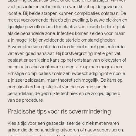
Lipofilling bestaat uit twee onderdelen: het afzuigen van vet
via
liposuctie
en het injecteren van dit vet op de gewenste
locatie. Bij beide stappen kunnen complicaties ontstaan. De
meest voorkomende risico’s zijn zwelling, blauwe plekken en
tijdelijke gevoelloosheid ter plaatse van zowel de donorplek
als de behandelde zone. Infecties komen zelden voor, maar
zijn mogelijk bij onvoldoende steriele omstandigheden.
Asymmetrie kan optreden doordat niet al het geïnjecteerde
vet even goed aanslaat. Bij
borstvergroting met eigen vet
bestaat er een kleine kans op het ontstaan van oliecysten of
calcificaties die zichtbaar kunnen zijn op mammografieën.
Ernstige complicaties zoals zenuwbeschadiging of embolie
zijn zeer zeldzaam, maar theoretisch mogelijk. De kans op
complicaties hangt sterk af van de ervaring van de
behandelaar, de gebruikte techniek en de zorgvuldigheid
van de procedure.
Praktische tips voor risicovermindering
Kies altijd voor een gespecialiseerde kliniek met ervaren
artsen die de behandeling uitvoeren of nauw superviseren.