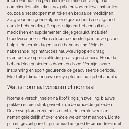
Informeer naar de gebruikte technieken en vraag naar
complicatiestatistieken. Volg alle pre-operatieve instructies
op, zoals het stoppen met roken en bepaalde medicijnen.
Zorg voor een goede algemene gezondheid voorafgaand
aan de behandeling. Bespreek tijdens het consult alle
medicijnen en supplementen die je gebruikt, inclusief
bloedverdunners. Plan voldoende hersteltijd in en zorg voor
hulp in de eerste dagen na de behandeling. Volg de
nabehandelingsinstructies nauwkeurig op en draag
eventuele compressiekleding zoals geadviseerd. Houd de
behandelde gebieden schoon en droog. Vermijd zware
inspanning en sport gedurende de geadviseerde periode.
Meld altijd direct ongewone symptomen aan je behandelaar.
Wat is normaal versus niet normaal
Normale verschijnselen na lipofilling zijn zwelling, blauwe
plekken en een strak gevoel in de behandelde gebieden.
Deze symptomen zijn het sterkst in de eerste week en
nemen geleidelijk af over enkele weken tot maanden. Lichte
pijn en gevoeligheid zijn normaal en goed te behandelen met