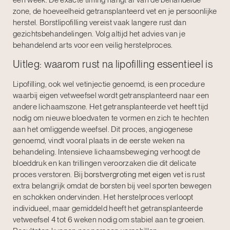
een week. De exacte timing hangt af van de behandelde
zone, de hoeveelheid getransplanteerd vet en je persoonlijke
herstel. Borstlipofilling vereist vaak langere rust dan
gezichtsbehandelingen. Volg altijd het advies van je
behandelend arts voor een veilig herstelproces.
Uitleg: waarom rust na lipofilling essentieel is
Lipofilling, ook wel vetinjectie genoemd, is een procedure
waarbij eigen vetweefsel wordt getransplanteerd naar een
andere lichaamszone. Het getransplanteerde vet heeft tijd
nodig om nieuwe bloedvaten te vormen en zich te hechten
aan het omliggende weefsel. Dit proces, angiogenese
genoemd, vindt vooral plaats in de eerste weken na
behandeling. Intensieve lichaamsbeweging verhoogt de
bloeddruk en kan trillingen veroorzaken die dit delicate
proces verstoren. Bij
borstvergroting met eigen vet
is rust
extra belangrijk omdat de borsten bij veel sporten bewegen
en schokken ondervinden. Het herstelproces verloopt
individueel, maar gemiddeld heeft het getransplanteerde
vetweefsel 4 tot 6 weken nodig om stabiel aan te groeien.