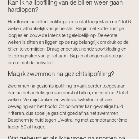
Kan ik na lipofilling van de billen weer gaan
hardlopen?
Hardlopen na billenlipofilling is meestal toegestaan na 4 tot 6
weken, afhankelijk van je herstel. Begin met korte, rustige
loopjes en bouw de intensiteit geleidelijk op. De eerste
weken is zitten en liggen op de rug belangrijk om druk op de
billen te vermijden. Draag ondersteunende sportkleding en
let op signalen van je lichaam. Bij pijn of ongemak stop je
direct met de activiteit.
Mag ik zwemmen na gezichtslipofilling?
Zwemmen na
gezichtslipofilling
is vaak eerder toegestaan
dan na behandelingen van borst of billen, meestal na 2 tot 3
weken. Vermijd duiken en wateractiviteiten met veel
beweging van het hoofd. Chloorwater kan gevoelige huid
irriteren, dus spoel je gezicht goed af na het zwemmen.
Bescherm je huid tegen UV-straling met zonnebrandcrème
factor 50 of hoger.
Wat gebeurt er als ik te vroeg ga sporten na