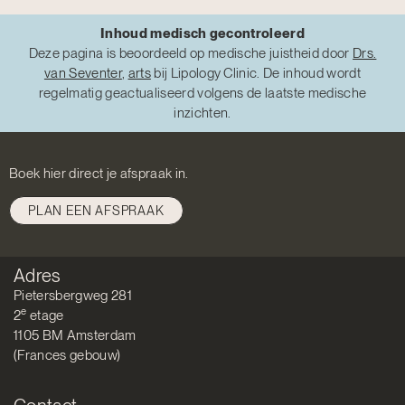
Inhoud medisch gecontroleerd
Deze pagina is beoordeeld op medische juistheid door
Drs.
van Seventer
,
arts
bij Lipology Clinic. De inhoud wordt
regelmatig geactualiseerd volgens de laatste medische
inzichten.
Boek hier direct je afspraak in.
PLAN EEN AFSPRAAK
Adres
Pietersbergweg 281
e
2
etage
1105 BM Amsterdam
(Frances gebouw)