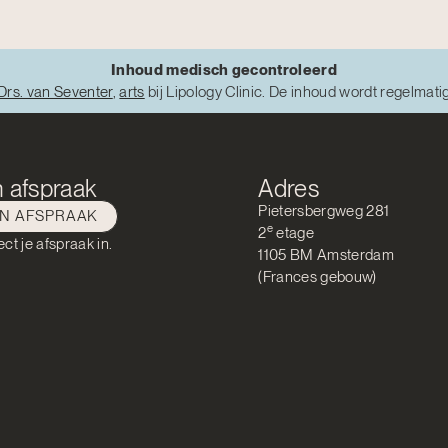
Inhoud medisch gecontroleerd
Drs. van Seventer
,
arts
bij Lipology Clinic. De inhoud wordt regelmati
 afspraak
Adres
Pietersbergweg 281
EN AFSPRAAK
e
2
etage
ect je afspraak in.
1105 BM Amsterdam
(Frances gebouw)