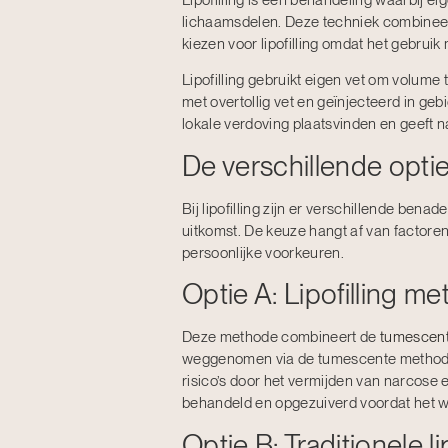
Lipofilling is een behandeling waarbij 
lichaamsdelen. Deze techniek combinee
kiezen voor lipofilling omdat het gebruik
Lipofilling gebruikt eigen vet om volume
met overtollig vet en geïnjecteerd in g
lokale verdoving plaatsvinden en geeft na
De verschillende opties 
Bij lipofilling zijn er verschillende ben
uitkomst. De keuze hangt af van factore
persoonlijke voorkeuren.
Optie A: Lipofilling m
Deze methode combineert de
tumescent
weggenomen via de tumescente methode 
risico’s door het vermijden van narcose
behandeld en opgezuiverd voordat het w
Optie B: Traditionele l