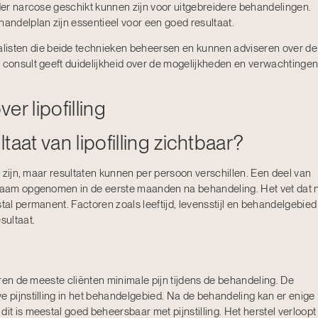
nder narcose geschikt kunnen zijn voor uitgebreidere behandelingen.
handelplan zijn essentieel voor een goed resultaat.
listen die beide technieken beheersen en kunnen adviseren over de
d consult geeft duidelijkheid over de mogelijkheden en verwachtinge
r lipofilling
ltaat van lipofilling zichtbaar?
ig zijn, maar resultaten kunnen per persoon verschillen. Een deel van
ichaam opgenomen in de eerste maanden na behandeling. Het vet dat 
tal permanent. Factoren zoals leeftijd, levensstijl en behandelgebied
sultaat.
varen de meeste cliënten minimale pijn tijdens de behandeling. De
e pijnstilling in het behandelgebied. Na de behandeling kan er enige
it is meestal goed beheersbaar met pijnstilling. Het herstel verloopt