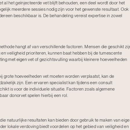
iet al het geïnjecteerde vet blijft behouden, een deel wordt door het
elijk meerdere sessies nodig zijn voor het gewenste resultaat. Ook 
edereen beschikbaar is. De behandeling vereist expertise in zowel
 methode hangt af van verschillende factoren. Mensen die geschikt zij
 en veiligheid prioriteren, kunnen baat hebben bij de tumescente
ting met eigen vet
of gezichtsvulling waarbij kleinere hoeveelheden
ij grote hoeveelheden vet moeten worden verplaatst, kan de
akelijk zijn. Een ervaren specialist kan tijdens een consult
ikt is voor de individuele situatie. Factoren zoals algemene
ar donorvet spelen hierbij een rol.
g die natuurlijke resultaten kan bieden door gebruik te maken van eig
er lokale verdoving biedt voordelen op het gebied van veiligheid en