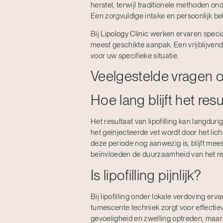
herstel, terwijl traditionele methoden o
Een zorgvuldige intake en persoonlijk be
Bij
Lipology Clinic
werken ervaren specia
meest geschikte aanpak. Een vrijblijven
voor uw specifieke situatie.
Veelgestelde vragen ove
Hoe lang blijft het resu
Het resultaat van lipofilling kan langdur
het geïnjecteerde vet wordt door het l
deze periode nog aanwezig is, blijft mees
beïnvloeden de duurzaamheid van het re
Is lipofilling pijnlijk?
Bij lipofilling onder lokale verdoving er
tumescente techniek zorgt voor effectiev
gevoeligheid en zwelling optreden, maar d