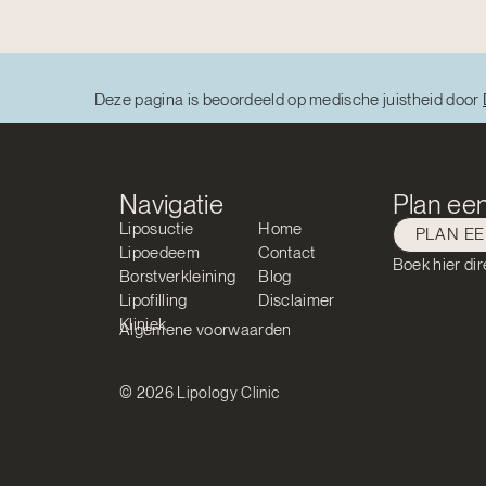
Deze pagina is beoordeeld op medische juistheid door
Navigatie
Plan een
Liposuctie
Home
PLAN E
Lipoedeem
Contact
Boek hier dir
Borstverkleining
Blog
Lipofilling
Disclaimer
Kliniek
Algemene voorwaarden
© 2026 Lipology Clinic