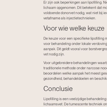
Er zijn ook beperkingen aan lipofilling. N
lichaam opgenomen. Dit betekent dat mog
voldoende donorvet nodig, wat niet bij i
vetafname
als injectietechnieken.
Voor wie welke keuze
De keuze voor een specifieke lipofilling
voor behandeling onder lokale verdoving
aanpak. Dit geldt vooral voor
borstvergro
vet nodig zijn.
Voor uitgebreidere behandelingen waarb
traditionele methode onder narcose noodz
beoordelen welke aanpak het meest gesch
gezondheid, behandeldoelen en beschikba
Conclusie
Lipofilling is een veelzijdige behandelin
lichaamsvet. De tumescente techniek ond