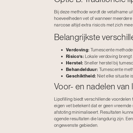
Bij deze methode wordt de vetafname uitg
hoeveelheden vet of wanneer meerdere d
narcose altijd extra risico’s met zich mee
Belangrijkste verschil
Verdoving:
Tumescente methode ge
Risico’s:
Lokale verdoving brengt 
Herstel:
Sneller herstel bij tumes
Behandelduur:
Tumescente metho
Geschiktheid:
Niet elke situatie 
Voor- en nadelen van li
Lipofilling biedt verschillende voordelen
eigen vet betekent dat er geen vreemde s
afstoting minimaliseert. Resultaten kunn
ogende resultaten die langdurig zijn. Ee
ongewenste gebieden.