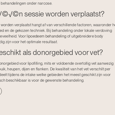
j behandelingen onder narcose.
n √©√©n sessie worden verplaatst?
n worden verplaatst hangt af van verschillende factoren, waaronder h
d en de gekozen techniek. Bij behandeling onder lokale verdoving
oeveelheid. Voor
lipoedeem behandeling
of uitgebreidere body
 zijn voor het optimale resultaat.
eschikt als donorgebied voor vet?
orgebied voor lipofilling, mits er voldoende overtollig vet aanwezig
ik, heupen, dijen en flanken. De kwaliteit van het vet verschilt per
deelt tijdens de intake welke gebieden het meest geschikt zijn voor
isch beschikbaar is voor de gewenste behandeling.