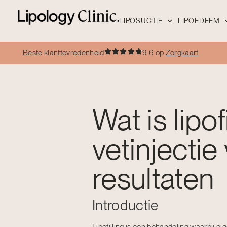
LIPOSUCTIE
LIPOEDEEM
Beste klanttevredenheid
9.6 op
Zorgkaart
Wat is lipof
vetinjectie
resultaten
Introductie