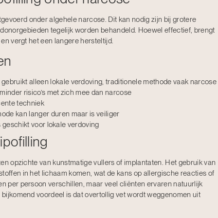
evoerd onder algehele narcose. Dit kan nodig zijn bij grotere
onorgebieden tegelijk worden behandeld. Hoewel effectief, brengt
 en vergt het een langere hersteltijd.
len
bruikt alleen lokale verdoving, traditionele methode vaak narcose
minder risico’s met zich mee dan narcose
cente techniek
de kan langer duren maar is veiliger
is geschikt voor lokale verdoving
pofilling
 ten opzichte van kunstmatige vullers of implantaten. Het gebruik van
toffen in het lichaam komen, wat de kans op allergische reacties of
en per persoon verschillen, maar veel cliënten ervaren natuurlijk
n bijkomend voordeel is dat overtollig vet wordt weggenomen uit