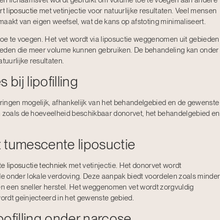
eigen lichaamsvet wordt gebruikt om volume toe te voegen aan andere
rt
liposuctie
met vetinjectie voor natuurlijke resultaten. Veel mensen
 maakt van eigen weefsel, wat de kans op afstoting minimaliseert.
 toe te voegen. Het vet wordt via liposuctie weggenomen uit gebieden
ebieden die meer volume kunnen gebruiken. De behandeling kan onder
tuurlijke resultaten.
bij lipofilling
aderingen mogelijk, afhankelijk van het behandelgebied en de gewenste
n zoals de hoeveelheid beschikbaar donorvet, het behandelgebied en
et tumescente liposuctie
e liposuctie techniek
met vetinjectie. Het donorvet wordt
onder lokale verdoving. Deze aanpak biedt voordelen zoals minde
 en een sneller herstel. Het weggenomen vet wordt zorgvuldig
ordt geïnjecteerd in het gewenste gebied.
ipofilling onder narcose