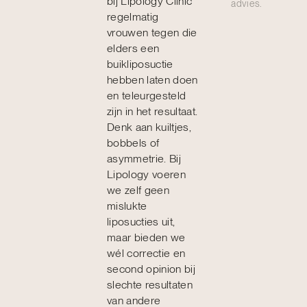
bij Lipology Clinic
advies.
regelmatig
vrouwen tegen die
elders een
buikliposuctie
hebben laten doen
en teleurgesteld
zijn in het resultaat.
Denk aan kuiltjes,
bobbels of
asymmetrie. Bij
Lipology voeren
we zelf geen
mislukte
liposucties uit,
maar bieden we
wél correctie en
second opinion bij
slechte resultaten
van andere