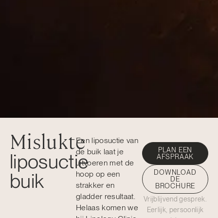
Mislukte
Een liposuctie van
PLAN EEN
de buik laat je
liposuctie
AFSPRAAK
uitvoeren met de
DOWNLOAD
buik
hoop op een
DE
strakker en
BROCHURE
gladder resultaat.
Vrijblijvend gesprek.
Helaas komen we
Eerlijk, persoonlijk