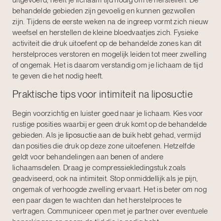
uitgevoerd, heeft je lichaam tijd nodig om te herstellen. De
behandelde gebieden zijn gevoelig en kunnen gezwollen
zijn. Tijdens de eerste weken na de ingreep vormt zich nieuw
weefsel en herstellen de kleine bloedvaatjes zich. Fysieke
activiteit die druk uitoefent op de behandelde zones kan dit
herstelproces verstoren en mogelijk leiden tot meer zwelling
of ongemak. Het is daarom verstandig om je lichaam de tijd
te geven die het nodig heeft.
Praktische tips voor intimiteit na liposuctie
Begin voorzichtig en luister goed naar je lichaam. Kies voor
rustige posities waarbij er geen druk komt op de behandelde
gebieden. Als je
liposuctie aan de buik
hebt gehad, vermijd
dan posities die druk op deze zone uitoefenen. Hetzelfde
geldt voor behandelingen aan
benen
of andere
lichaamsdelen. Draag je compressiekledingstuk zoals
geadviseerd, ook na intimiteit. Stop onmiddellijk als je pijn,
ongemak of verhoogde zwelling ervaart. Het is beter om nog
een paar dagen te wachten dan het herstelproces te
vertragen. Communiceer open met je partner over eventuele