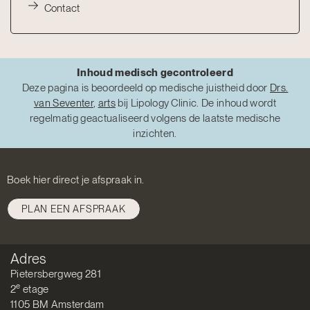
Contact
Inhoud medisch gecontroleerd
Deze pagina is beoordeeld op medische juistheid door
Drs.
van Seventer
,
arts
bij Lipology Clinic. De inhoud wordt
regelmatig geactualiseerd volgens de laatste medische
inzichten.
Boek hier direct je afspraak in.
PLAN EEN AFSPRAAK
Adres
Pietersbergweg 281
e
2
etage
1105 BM Amsterdam