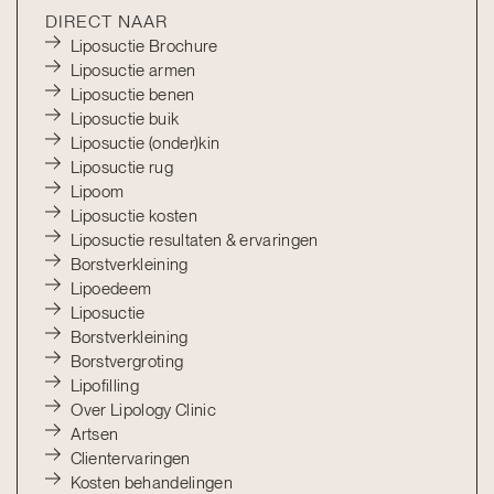
DIRECT NAAR
Liposuctie Brochure
Liposuctie armen
Liposuctie benen
Liposuctie buik
Liposuctie (onder)kin
Liposuctie rug
Lipoom
Liposuctie kosten
Liposuctie resultaten & ervaringen
Borstverkleining
Lipoedeem
Liposuctie
Borstverkleining
Borstvergroting
Lipofilling
Over Lipology Clinic
Artsen
Clientervaringen
Kosten behandelingen