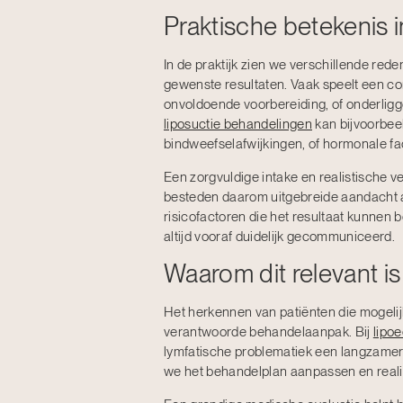
Praktische betekenis i
In de praktijk zien we verschillende r
gewenste resultaten. Vaak speelt een co
onvoldoende voorbereiding, of onderligg
liposuctie behandelingen
kan bijvoorbeel
bindweefselafwijkingen, of hormonale fa
Een zorgvuldige intake en realistische 
besteden daarom uitgebreide aandacht a
risicofactoren die het resultaat kunnen 
altijd vooraf duidelijk gecommuniceerd.
Waarom dit relevant i
Het herkennen van patiënten die mogelij
verantwoorde behandelaanpak. Bij
lipo
lymfatische problematiek een langzamer 
we het behandelplan aanpassen en real