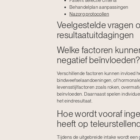
Patiënt selectie criteria
Behandelplan aanpassingen
Nazorg protocollen
Veelgestelde vragen o
resultaatuitdagingen
Welke factoren kunnen
negatief beïnvloeden?
Verschillende factoren kunnen invloed h
bindweefselaandoeningen, of hormonale 
levensstijlfactoren zoals roken, overmat
beïnvloeden. Daarnaast spelen individuele
het eindresultaat.
Hoe wordt vooraf inge
heeft op teleurstellen
Tijdens de uitgebreide intake wordt ee