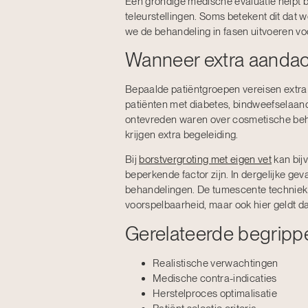
Een grondige medische evaluatie helpt b
teleurstellingen. Soms betekent dit dat
we de behandeling in fasen uitvoeren voo
Wanneer extra aandac
Bepaalde patiëntgroepen vereisen extra 
patiënten met diabetes, bindweefselaan
ontevreden waren over cosmetische beha
krijgen extra begeleiding.
Bij
borstvergroting met eigen vet
kan bij
beperkende factor zijn. In dergelijke g
behandelingen. De tumescente techniek d
voorspelbaarheid, maar ook hier geldt da
Gerelateerde begripp
Realistische verwachtingen
Medische contra-indicaties
Herstelproces optimalisatie