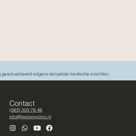
g geactualiseerd volgens de laatste medische inzichten.
Contact
(085) 303 76 48
info@lipologyclinic.nl