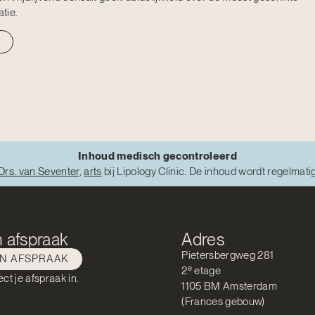
tie.
Inhoud medisch gecontroleerd
Drs. van Seventer
,
arts
bij Lipology Clinic. De inhoud wordt regelmati
 afspraak
Adres
Pietersbergweg 281
EN AFSPRAAK
e
2
etage
ect je afspraak in.
1105 BM Amsterdam
(Frances gebouw)