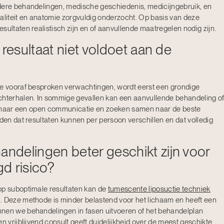
rdere behandelingen, medische geschiedenis, medicijngebruik, en
aliteit en anatomie zorgvuldig onderzocht. Op basis van deze
sultaten realistisch zijn en of aanvullende maatregelen nodig zijn.
 resultaat niet voldoet aan de
de vooraf besproken verwachtingen, wordt eerst een grondige
chterhalen. In sommige gevallen kan een aanvullende behandeling o
ijd naar een open communicatie en zoeken samen naar de beste
uden dat resultaten kunnen per persoon verschillen en dat volledig
ndelingen beter geschikt zijn voor
d risico?
op suboptimale resultaten kan de
tumescente liposuctie techniek
. Deze methode is minder belastend voor het lichaam en heeft een
nnen we behandelingen in fasen uitvoeren of het behandelplan
n vrijblijvend consult geeft duidelijkheid over de meest geschikte