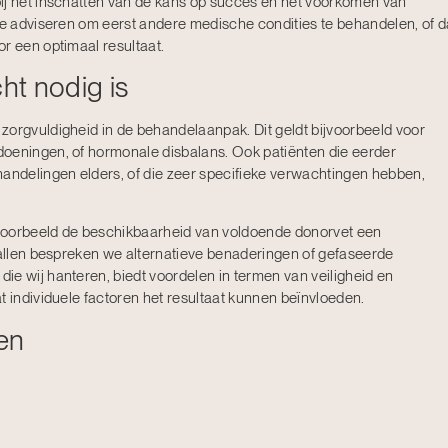
ij het inschatten van de kans op succes en het voorkomen van
 we adviseren om eerst andere medische condities te behandelen, of d
r een optimaal resultaat.
ht nodig is
zorgvuldigheid in de behandelaanpak. Dit geldt bijvoorbeeld voor
doeningen, of hormonale disbalans. Ook patiënten die eerder
ndelingen elders, of die zeer specifieke verwachtingen hebben,
voorbeeld de beschikbaarheid van voldoende donorvet een
evallen bespreken we alternatieve benaderingen of gefaseerde
ie wij hanteren, biedt voordelen in termen van veiligheid en
t individuele factoren het resultaat kunnen beïnvloeden.
en