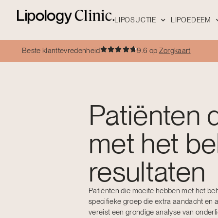
LIPOSUCTIE
LIPOEDEEM
Beste klanttevredenheid
9.6 op
Zorgkaart
Patiënten 
met het be
resultaten
Patiënten die moeite hebben met het be
specifieke groep die extra aandacht en 
vereist een grondige analyse van onderl