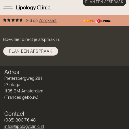
PLAN EEN AFSPRAAK
9.6 op
Zorgkaart
Boek hier direct je afspraak in.
PLAN EEN AFSPRAAK
Adres
Pietersbergweg 281
e
2
etage
1105 BM Amsterdam
(Frances gebouw)
Contact
(085) 303 76 48
info@lipologyclinic.nl