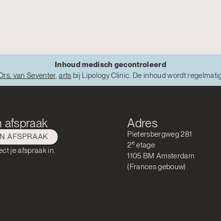
Inhoud medisch gecontroleerd
Drs. van Seventer
,
arts
bij Lipology Clinic. De inhoud wordt regelmati
 afspraak
Adres
Pietersbergweg 281
EN AFSPRAAK
e
2
etage
ect je afspraak in.
1105 BM Amsterdam
(Frances gebouw)