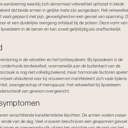
e aandoening waarbij zich abnormaal vetweefsel ophoopt in beide
ekent dat beide armen in gelijke mate zijn aangedaan. Het vetweefse
t vaak gepaard met pijn, gevoeligheid en een gevoel van spanning. 
or er een duidelijke overgang ontstaat bij de polsen. Deze vorm van
 lipoedeem in de benen en kan zowel gelijktijdig als onafhankelijk
d
rstoring in de vetcellen en het lymfesysteem. Bij lipoedeem in de
et onderhuids bindweefsel, voornamelijk aan de buitenkant van de
rzaak is nog niet volledig bekend, maar hormonale factoren spele
rijwel uitsluitend voor bij vrouwen en manifesteert zich vaak tijdens
teit, zwangerschap of menopauze. Het vetweefsel bij lipoedeem
 onderscheidt van gewoon overgewicht.
r symptomen
ren verschillende karakteristieke klachten. De armen voelen zwaar
het einde van de dag. Veel vrouwen beschrijven een gespannen gevoel
kunnen er onevenredig dik uitzien ten opzichte van de rest van het