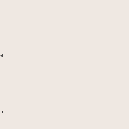
el
an