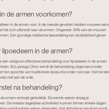
 in de armen voorkomen?
alleen in de armen voor. In de meeste gevallen hebben vrouwen eers
at het zich uitbreidt naar de armen. Ongeveer 30% van de vrouwen
 armen. Een grondige
medische beoordeling
kan duidelijkheid geven
oor lipoedeem in de armen?
s een veilige en effectieve behandeling voor lipoedeem in de armen
isten. Bij Lipology Clinic wordt de behandeling uitgevoerd onder
ert ten opzichte van traditionele liposuctie onder narcose. Het herste
estal niet aan de orde.
rstel na behandeling?
de armen verloopt geleidelijk. De eerste weken draag je
ken. De meeste dagelijkse activiteiten kunnen binnen enkele dagen
ting wordt enkele weken afgeraden. Het definitieve resultaat wordt