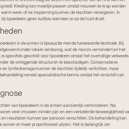
ing leidt. Kleding kan moeilijk passen omdat mouwen te krap worden
Bij warm weer of na inspanning kunnen de klachten verergeren. In
 bij lipoedeem geen kuiltjes wanneer je op de huid drukt.
kheden
ipoedeem in de armen is
liposuctie met de tumescente techniek
. Bij
itgevoerd onder lokale verdoving, wat de risico’s vermindert en het
 is specifiek geschikt voor lipoedeem omdat het overtollige vetweefs
der de omliggende structuren te beschadigen. Conservatieve
en lymfedrainage kunnen de klachten tijdelijk verlichten, maar
behandeling
vereist specialistische kennis omdat het verschilt van
ognose
chten van lipoedeem in de armen aanzienlijk verminderen. Na
varen veel vrouwen minder pijn en een verbeterde beweeglijkheid v
jk en resultaten kunnen per persoon verschillen. De behandeling kan
 armen er meer proportioneel uitzien. Het is belangrijk om