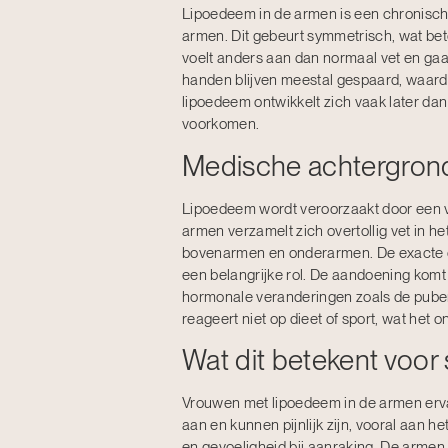
Lipoedeem in de armen is een chronisch
armen. Dit gebeurt symmetrisch, wat bet
voelt anders aan dan normaal vet en gaa
handen blijven meestal gespaard, waardo
lipoedeem ontwikkelt zich vaak later dan
voorkomen.
Medische achtergron
Lipoedeem wordt veroorzaakt door een ve
armen verzamelt zich overtollig vet in h
bovenarmen en onderarmen. De exacte oo
een belangrijke rol. De aandoening komt v
hormonale veranderingen zoals de puber
reageert niet op dieet of sport, wat het
Wat dit betekent voo
Vrouwen met lipoedeem in de armen erva
aan en kunnen pijnlijk zijn, vooral aan 
en gevoeligheid bij aanraking. De armen 