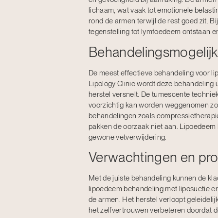
lichaam, wat vaak tot emotionele belast
rond de armen terwijl de rest goed zit. 
tegenstelling tot lymfoedeem ontstaan er
Behandelingsmogelij
De meest effectieve behandeling voor l
Lipology Clinic wordt deze behandeling u
herstel versnelt. De tumescente techniek
voorzichtig kan worden weggenomen zon
behandelingen zoals compressietherapie 
pakken de oorzaak niet aan.
Lipoedeem 
gewone vetverwijdering.
Verwachtingen en pr
Met de juiste behandeling kunnen de kla
lipoedeem behandeling met liposuctie
er
de armen. Het herstel verloopt geleideli
het zelfvertrouwen verbeteren doordat de