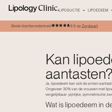
LIPOSUCTIE
LIPOEDEEM
Beste klanttevredenheid
9.6 op
Zorgkaart
Kan lipoe
aantasten
Ja, lipoedeem kan ook de armen aantast
Ongeveer 30% van de vrouwen met lipoe
vergelijkbaar: pijnlijke, symmetrische z
Wat is lipoedeem in d