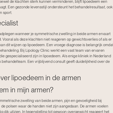
oewel de klachten sterk kunnen verminderen, blijft lipoedeem een
gt. Een gezonde levensstijl ondersteunt het behandelresultaat, ook
n sport.
ialist
raadplegen wanneer je symmetrische zwelling in beide armen ervaart
. Vooral als deze klachten niet reageren op gewichtsverlies of als er
, kan dit wijzen op lipoedeem. Een vroege diagnose is belangrijk omda
handeling. Bij Lipology Clinic werkt een vast team van ervaren
die gespecialiseerd zijn in lipoedeem. Als enige kliniek in Nederland
k behandelteam. Een vrijblijvend consult geeft duidelijkheid over de
over lipoedeem in de armen
em in mijn armen?
metrische zwelling van beide armen, pijn en gevoeligheid bij
ij de polsen waar de handen niet zijn aangedaan. De armen voelen
 dik uitzien. In tegenstelling tot gewoon overgewicht reageert het