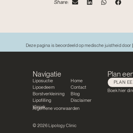
Share:
Deze pagina is beoordeeld op medische juistheid door
Navigatie
Plan een
Liposuctie
Home
PLAN E
Lipoedeem
Contact
Boek hier dir
Borstverkleining
Blog
Lipofilling
Disclaimer
Kliniek
Algemene voorwaarden
© 2026 Lipology Clinic