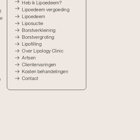
Heb ik Lipoedeem?
Lipoedeem vergoeding
l
Lipoedeem
De
Liposuctie
Borstverkleining
Borstvergroting
Lipofilling
Over Lipology Clinic
Artsen
Clientervaringen
Kosten behandelingen
Contact
n