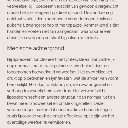
veroorzaakt pijn, zwelling en een gevoel van spanning. Het
vetweefsel bij lipoedeem verschilt van gewoon overgewicht
omdat het niet reageert op dieet of sport. De aandoening
ontstaat vaak tijdens hormonale veranderingen zoals de
puberteit, zwangerschap of menopauze. Kenmerkend is dat
handen en voeten niet zijn aangedaan, waardoor er een
duidelijke overgang ontstaat bij polsen en enkels.
Medische achtergrond
Bij lipoedeem functioneert het lymfesysteem aanvankelijk
nog normaal, maar raakt geleidelijk overbelast door de
toegenomen hoeveelheid vetweefsel. Het overtollige vet
drukt op bloedvaten en lymfevaten, wat de afvoer van vocht
bemoeilijkt. Hierdoor ontstaan pijn, een zwaar gevoel en
verhoogde gevoeligheid voor druk. Het vetweefsel bij
lipoedeem heeft een andere structuur dan normaal vet en
bevat meer bindweefsel en ontstekingscellen. Deze
veranderingen maken dat conservatieve behandelingen
zoals
liposuctie
vaak de enige effectieve optie zijn om het
overtollige weefsel te verwijderen.