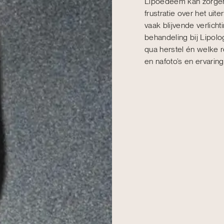
Lipoedeem kan zorgen
frustratie over het uit
vaak blijvende verlich
behandeling bij Lipolog
qua herstel én welke re
en nafoto’s en ervarin