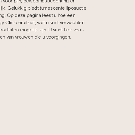
 voor pijn, bewegingsbeperking en
erlijk. Gelukkig biedt tumescente liposuctie
ting. Op deze pagina leest u hoe een
y Clinic eruitziet, wat u kunt verwachten
sultaten mogelijk zijn. U vindt hier voor-
gen van vrouwen die u voorgingen.