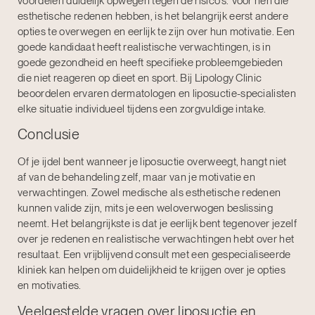
voordelen duidelijk opwegen tegen de risico’s. Voor hen die
esthetische redenen hebben, is het belangrijk eerst andere
opties te overwegen en eerlijk te zijn over hun motivatie. Een
goede kandidaat heeft realistische verwachtingen, is in
goede gezondheid en heeft specifieke probleemgebieden
die niet reageren op dieet en sport. Bij Lipology Clinic
beoordelen ervaren dermatologen en liposuctie-specialisten
elke situatie individueel tijdens een zorgvuldige intake.
Conclusie
Of je ijdel bent wanneer je liposuctie overweegt, hangt niet
af van de behandeling zelf, maar van je motivatie en
verwachtingen. Zowel medische als esthetische redenen
kunnen valide zijn, mits je een weloverwogen beslissing
neemt. Het belangrijkste is dat je eerlijk bent tegenover jezelf
over je redenen en realistische verwachtingen hebt over het
resultaat. Een vrijblijvend consult met een gespecialiseerde
kliniek kan helpen om duidelijkheid te krijgen over je opties
en motivaties.
Veelgestelde vragen over liposuctie en