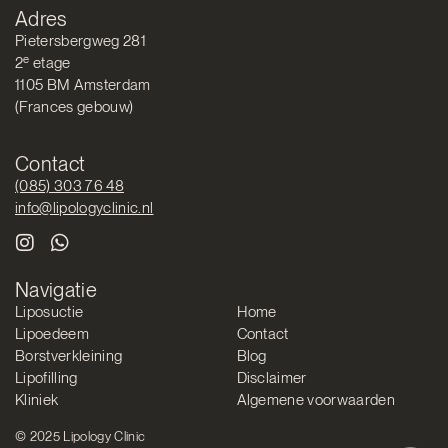
Adres
Pietersbergweg 281
e
2
etage
1105 BM Amsterdam
(Frances gebouw)
Contact
(085) 303 76 48
info@lipologyclinic.nl
Navigatie
Liposuctie
Home
Lipoedeem
Contact
Borstverkleining
Blog
Lipofilling
Disclaimer
Kliniek
Algemene voorwaarden
© 2025 Lipology Clinic