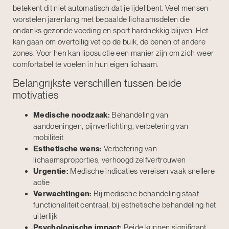
betekent dit niet automatisch dat je ijdel bent. Veel mensen
worstelen jarenlang met bepaalde lichaamsdelen die
ondanks gezonde voeding en sport hardnekkig blijven. Het
kan gaan om
overtollig vet op de buik
,
de benen
of andere
zones. Voor hen kan liposuctie een manier zijn om zich weer
comfortabel te voelen in hun eigen lichaam.
Belangrijkste verschillen tussen beide
motivaties
Medische noodzaak:
Behandeling van
aandoeningen, pijnverlichting, verbetering van
mobiliteit
Esthetische wens:
Verbetering van
lichaamsproporties, verhoogd zelfvertrouwen
Urgentie:
Medische indicaties vereisen vaak snellere
actie
Verwachtingen:
Bij medische behandeling staat
functionaliteit centraal, bij esthetische behandeling het
uiterlijk
Psychologische impact:
Beide kunnen significant