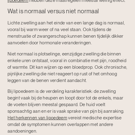
lipoedeem
hebben deze maatregelen meestal weinig effect.
Wat is normaal versus niet normaal
Lichte zwelling aan het einde van een lange dag is normaal,
vooral bij warm weer of na veel staan. Ook tijdens de
menstruatie of zwangerschap kunnen benen tijdelijk dikker
aanvoelen door hormonale veranderingen.
Niet normaal is plotselinge, eenzijdige zwelling die binnen
enkele uren ontstaat, vooral in combinatie met pijn, roodheid
of warmte. Dit kan wijzen op een bloedprop. Ook chronische,
pijnlijke zwelling die niet reageert op rust of het omhoog
leggen van de benen verdient aandacht.
Bij lipoedeem is de verdeling karakteristiek: de zwelling
begint vaak bij de heupen en loopt door tot de enkels, maar
de voeten blijven meestal gespaard. De huid voelt
sponsachtig aan en er is vaak sprake van pijn bij aanraking.
Het herkennen van lipoedeem
vereist medische expertise
omdat de symptomen kunnen overlappen met andere
aandoeningen.