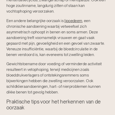
menstruatiecyclus, zwangerschap of menopauze. Ook een
hoge zoutinname, langdurig zitten of staan kan
vochtophoping veroorzaken.
Een andere belangrijke oorzaak is
lipoedeem
, een
chronische aandoening waarbij vetweefsel zich
asymmetrisch ophoopt in benen en soms armen. Deze
aandoening treft voornamelijk vrouwen en gaat vaak
gepaard met pijn, gevoeligheid en een gevoel van zwaarte.
Veneuze insufficiëntie, waarbij de bloedcirculatie in de
benen verstoord is, kan eveneens tot zwelling leiden.
Gewichtstoename door voeding of verminderde activiteit
resulteert in vetophoping, terwijl medicijnen zoals
bloeddrukverlagers of ontstekingsremmers soms
bijwerkingen hebben die zwelling veroorzaken. Ook
schildklieraandoeningen, hart- of nierproblemen kunnen
dikke benen tot gevolg hebben.
Praktische tips voor het herkennen van de
oorzaak