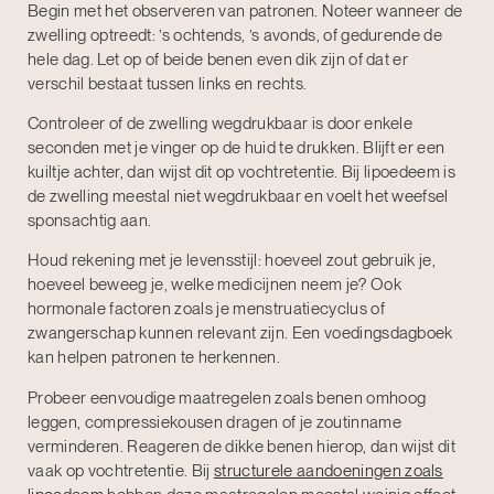
Begin met het observeren van patronen. Noteer wanneer de
zwelling optreedt: ’s ochtends, ’s avonds, of gedurende de
hele dag. Let op of beide benen even dik zijn of dat er
verschil bestaat tussen links en rechts.
Controleer of de zwelling wegdrukbaar is door enkele
seconden met je vinger op de huid te drukken. Blijft er een
kuiltje achter, dan wijst dit op vochtretentie. Bij lipoedeem is
de zwelling meestal niet wegdrukbaar en voelt het weefsel
sponsachtig aan.
Houd rekening met je levensstijl: hoeveel zout gebruik je,
hoeveel beweeg je, welke medicijnen neem je? Ook
hormonale factoren zoals je menstruatiecyclus of
zwangerschap kunnen relevant zijn. Een voedingsdagboek
kan helpen patronen te herkennen.
Probeer eenvoudige maatregelen zoals benen omhoog
leggen, compressiekousen dragen of je zoutinname
verminderen. Reageren de dikke benen hierop, dan wijst dit
vaak op vochtretentie. Bij
structurele aandoeningen zoals