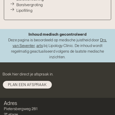
Borstvergroting
Lipofilling
Inhoud medisch gecontroleerd
Deze pagina is beoordeeld op medische juistheid door
Drs.
van Seventer
,
arts
bij Lipology Clinic. De inhoud wordt
regelmatig geactualiseerd volgens de laatste medische
inzichten.
Boek hier direct je afspraak in.
PLAN EEN AFSPRAAK
Adres
Pietersbergweg 281
e
2
etage