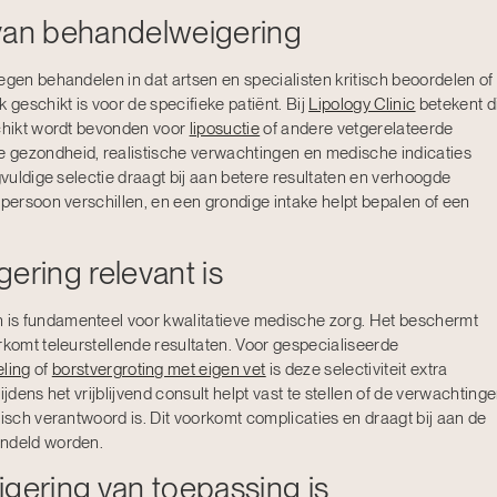
 van behandelweigering
egen behandelen in dat artsen en specialisten kritisch beoordelen of
eschikt is voor de specifieke patiënt. Bij
Lipology Clinic
betekent di
schikt wordt bevonden voor
liposuctie
of andere vetgerelateerde
 gezondheid, realistische verwachtingen en medische indicaties
gvuldige selectie draagt bij aan betere resultaten en verhoogde
 persoon verschillen, en een grondige intake helpt bepalen of een
ring relevant is
is fundamenteel voor kwalitatieve medische zorg. Het beschermt
rkomt teleurstellende resultaten. Voor gespecialiseerde
ling
of
borstvergroting met eigen vet
is deze selectiviteit extra
jdens het vrijblijvend consult helpt vast te stellen of de verwachting
disch verantwoord is. Dit voorkomt complicaties en draagt bij aan de
andeld worden.
ering van toepassing is