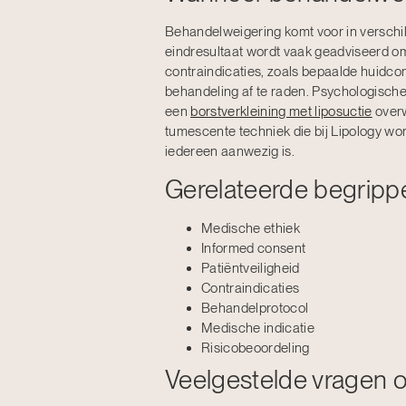
Behandelweigering komt voor in verschill
eindresultaat wordt vaak geadviseerd o
contraindicaties, zoals bepaalde huidco
behandeling af te raden. Psychologische
een
borstverkleining met liposuctie
overw
tumescente techniek die bij Lipology wor
iedereen aanwezig is.
Gerelateerde begripp
Medische ethiek
Informed consent
Patiëntveiligheid
Contraindicaties
Behandelprotocol
Medische indicatie
Risicobeoordeling
Veelgestelde vragen 