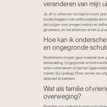
veranderen van mijn uit
Ja, dit is volkomen normaal en komt zee
boodschappen over zelfacceptatie die ku
dat zorgen voor je eigen welzijn en zel
gevoelens, en het erkennen ervan is al e
Hoe kan ik onderschei
en ongegronde schul
Realistische zorgen gaan meestal over pr
behandeling. Ongegronde schuld manifes
willen veranderen’ of dat het ‘oppervlak
maken. Bij Lipology Clinic nemen we uitg
objectief te bekijken.
Wat als familie of vri
overweging?
Reacties van anderen kunnen schuldgevoe