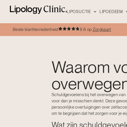
LIPOSUCTIE
LIPOEDEEM
Beste klanttevredenheid
9.6 op
Zorgkaart
Waarom voe
overwegen
Schuldgevoelens bij het overwegen van 
voor dan je misschien denkt. Deze gevo
persoonlijke overtuigingen over zelfacce
om te begrijpen dat het zorgen voor je e
Wat zijn schuldgevoel