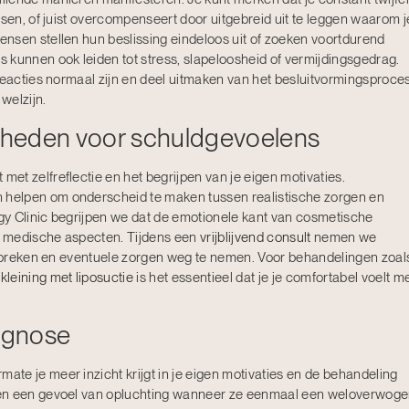
nsen, of juist overcompenseert door uitgebreid uit te leggen waarom j
nsen stellen hun beslissing eindeloos uit of zoeken voortdurend
 kunnen ook leiden tot stress, slapeloosheid of vermijdingsgedrag.
reacties normaal zijn en deel uitmaken van het besluitvormingsproce
welzijn.
kheden voor schuldgevoelens
t zelfreflectie en het begrijpen van je eigen motivaties.
helpen om onderscheid te maken tussen realistische zorgen en
y Clinic begrijpen we dat de emotionele kant van cosmetische
de medische aspecten. Tijdens een
vrijblijvend consult
nemen we
bespreken en eventuele zorgen weg te nemen. Voor behandelingen zoal
kleining met liposuctie
is het essentieel dat je je comfortabel voelt m
ognose
te je meer inzicht krijgt in je eigen motivaties en de behandeling
ren een gevoel van opluchting wanneer ze eenmaal een weloverwog