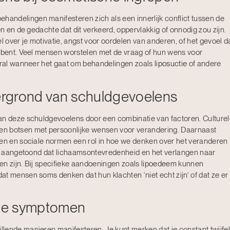
andelingen manifesteren zich als een innerlijk conflict tussen de
en en de gedachte dat dit verkeerd, oppervlakkig of onnodig zou zijn.
l over je motivatie, angst voor oordelen van anderen, of het gevoel d
e bent. Veel mensen worstelen met de vraag of hun wens voor
ooral wanneer het gaat om behandelingen zoals
liposuctie
of andere
rgrond van schuldgevoelens
an deze schuldgevoelens door een combinatie van factoren. Culture
en botsen met persoonlijke wensen voor verandering. Daarnaast
gen en sociale normen een rol in hoe we denken over het veranderen
ijk aangetoond dat lichaamsontevredenheid en het verlangen naar
en zijn. Bij specifieke aandoeningen zoals
lipoedeem
kunnen
t mensen soms denken dat hun klachten ‘niet echt zijn’ of dat ze er
r je symptomen
lende manieren manifesteren. Je kunt merken dat je constant twijfel