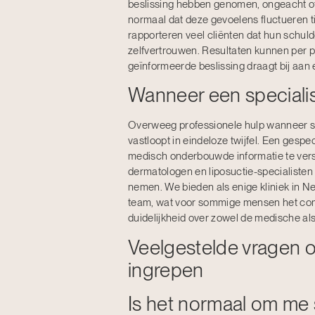
beslissing hebben genomen, ongeacht of z
normaal dat deze gevoelens fluctueren t
rapporteren veel cliënten dat hun schu
zelfvertrouwen. Resultaten kunnen per 
geïnformeerde beslissing draagt bij aan 
Wanneer een speciali
Overweeg professionele hulp wanneer sc
vastloopt in eindeloze twijfel. Een gespec
medisch onderbouwde informatie te vers
dermatologen en liposuctie-specialisten
nemen. We bieden als enige kliniek in Ne
team, wat voor sommige mensen het comf
duidelijkheid over zowel de medische al
Veelgestelde vragen 
ingrepen
Is het normaal om me s