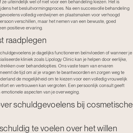
e uiteindelijk wel of niet voor een behandeling kiezen. Het is
ijdens het besluitvormingsproces. Na een succesvolle behandeling
ldgevoelens volledig verdwijnen en plaatsmaken voor verhoogd
persoon verschillen, maar het nemen van een bewuste, goed
een positieve ervaring.
st raadplegen
huldgevoelens je dagelijks functioneren beïnvloeden of wanneer je
ialiseerde kliniek zoals Lipology Clinic kan je helpen door eerlijke,
trekken over behandelopties. Ons vaste team van ervaren
 neemt de tijd om al je vragen te beantwoorden en zorgen weg te
derland de mogelijkheid om te kiezen voor een volledig vrouwelijk
ort en vertrouwen kan vergroten. Een persoonlijk consult geeft
s emotionele aspecten van je overweging.
over schuldgevoelens bij cosmetische
chuldig te voelen over het willen