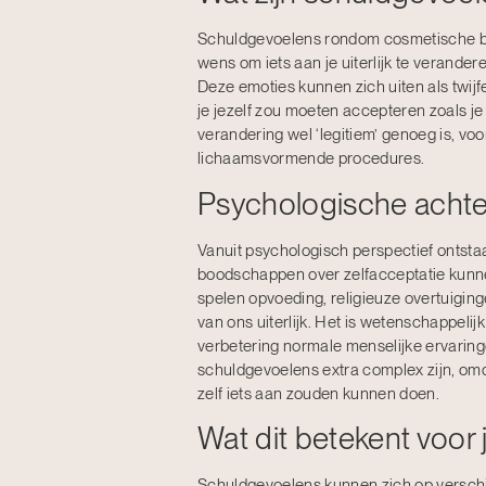
Schuldgevoelens rondom cosmetische beh
wens om iets aan je uiterlijk te verander
Deze emoties kunnen zich uiten als twijfe
je jezelf zou moeten accepteren zoals j
verandering wel ‘legitiem’ genoeg is, v
lichaamsvormende procedures.
Psychologische achte
Vanuit psychologisch perspectief ontsta
boodschappen over zelfacceptatie kunn
spelen opvoeding, religieuze overtuigin
van ons uiterlijk. Het is wetenschappel
verbetering normale menselijke ervaring
schuldgevoelens extra complex zijn, omda
zelf iets aan zouden kunnen doen.
Wat dit betekent voo
Schuldgevoelens kunnen zich op verschil