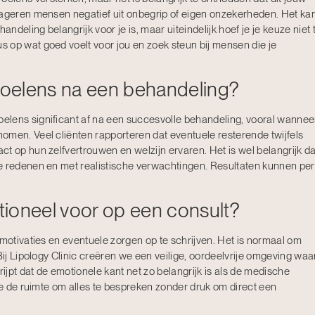
eageren mensen negatief uit onbegrip of eigen onzekerheden. Het ka
deling belangrijk voor je is, maar uiteindelijk hoef je je keuze niet 
 op wat goed voelt voor jou en zoek steun bij mensen die je
oelens na een behandeling?
elens significant af na een succesvolle behandeling, vooral wannee
omen. Veel cliënten rapporteren dat eventuele resterende twijfels
t op hun zelfvertrouwen en welzijn ervaren. Het is wel belangrijk da
e redenen en met realistische verwachtingen. Resultaten kunnen per
ioneel voor op een consult?
 motivaties en eventuele zorgen op te schrijven. Het is normaal om
Bij Lipology Clinic creëren we een veilige, oordeelvrije omgeving waa
rijpt dat de emotionele kant net zo belangrijk is als de medische
 je de ruimte om alles te bespreken zonder druk om direct een