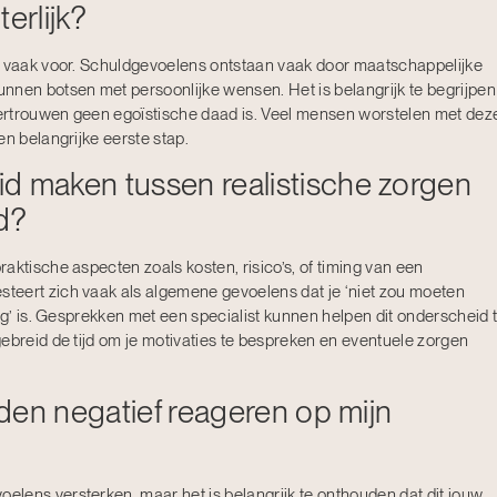
erlijk?
r vaak voor. Schuldgevoelens ontstaan vaak door maatschappelijke
nnen botsen met persoonlijke wensen. Het is belangrijk te begrijpen
fvertrouwen geen egoïstische daad is. Veel mensen worstelen met dez
en belangrijke eerste stap.
d maken tussen realistische zorgen
d?
aktische aspecten zoals kosten, risico’s, of timing van een
teert zich vaak als algemene gevoelens dat je ‘niet zou moeten
kig’ is. Gesprekken met een specialist kunnen helpen dit onderscheid 
ebreid de tijd om je motivaties te bespreken en eventuele zorgen
enden negatief reageren op mijn
lens versterken, maar het is belangrijk te onthouden dat dit jouw