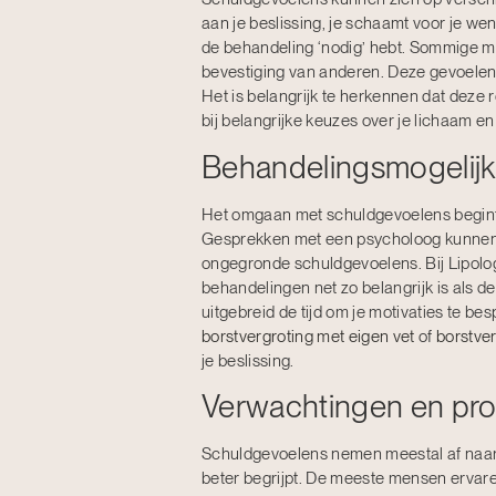
aan je beslissing, je schaamt voor je we
de behandeling ‘nodig’ hebt. Sommige me
bevestiging van anderen. Deze gevoelens
Het is belangrijk te herkennen dat deze 
bij belangrijke keuzes over je lichaam en 
Behandelingsmogelij
Het omgaan met schuldgevoelens begint me
Gesprekken met een psycholoog kunnen 
ongegronde schuldgevoelens. Bij Lipolog
behandelingen net zo belangrijk is als 
uitgebreid de tijd om je motivaties te 
borstvergroting met eigen vet
of
borstver
je beslissing.
Verwachtingen en pr
Schuldgevoelens nemen meestal af naarma
beter begrijpt. De meeste mensen erva