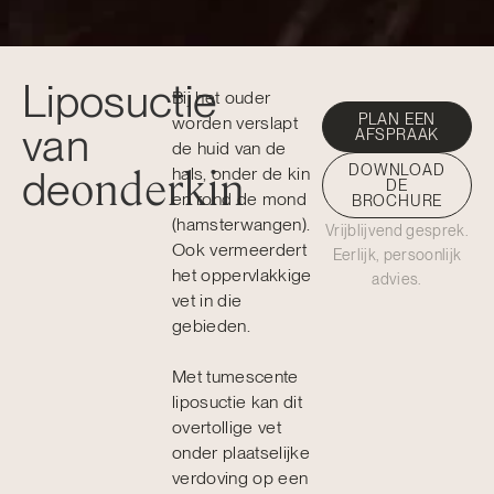
Liposuctie
Bij het ouder
PLAN EEN
worden verslapt
van
AFSPRAAK
de huid van de
onderkin
DOWNLOAD
de
hals, onder de kin
DE
en rond de mond
BROCHURE
(hamsterwangen).
Vrijblijvend gesprek.
Ook vermeerdert
Eerlijk, persoonlijk
het oppervlakkige
advies.
vet in die
gebieden.
Met tumescente
liposuctie kan dit
overtollige vet
onder plaatselijke
verdoving op een